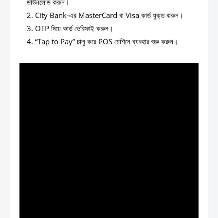
ডাউনলোড করুন।
City Bank-এর MasterCard বা Visa কার্ড যুক্ত করুন।
OTP দিয়ে কার্ড ভেরিফাই করুন।
“Tap to Pay” চালু করে POS মেশিনে ব্যবহার শুরু করুন।