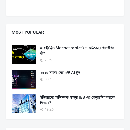
MOST POPULAR
মেকাট্রনিক্স(Mechatronics) বা তড়িৎযন্ত্র প্রকৌশল
কী?
21:51
২০২৬ সালের সেরা ৮টি AI টুল
00:43
ইঞ্জিয়ারদের অভিভাবক সংস্থা IEB এর মেম্বারশিপ করবেন
কিভাবে?
19:26