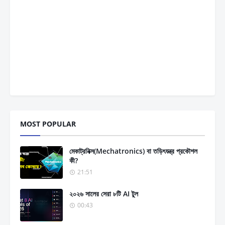
MOST POPULAR
মেকাট্রনিক্স(Mechatronics) বা তড়িৎযন্ত্র প্রকৌশল
কী?
21:51
২০২৬ সালের সেরা ৮টি AI টুল
00:43