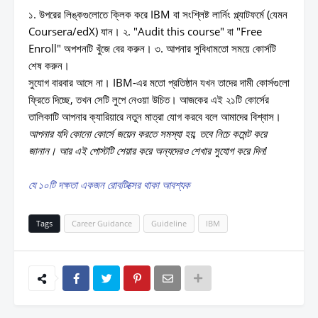
১. উপরের লিঙ্কগুলোতে ক্লিক করে IBM বা সংশ্লিষ্ট লার্নিং প্ল্যাটফর্মে (যেমন
Coursera/edX) যান। ২. "Audit this course" বা "Free
Enroll" অপশনটি খুঁজে বের করুন। ৩. আপনার সুবিধামতো সময়ে কোর্সটি
শেষ করুন।
সুযোগ বারবার আসে না। IBM-এর মতো প্রতিষ্ঠান যখন তাদের দামী কোর্সগুলো
ফ্রিতে দিচ্ছে, তখন সেটি লুপে নেওয়া উচিত। আজকের এই ২১টি কোর্সের
তালিকাটি আপনার ক্যারিয়ারে নতুন মাত্রা যোগ করবে বলে আমাদের বিশ্বাস।
আপনার যদি কোনো কোর্সে জয়েন করতে সমস্যা হয়, তবে নিচে কমেন্ট করে
জানান। আর এই পোস্টটি শেয়ার করে অন্যদেরও শেখার সুযোগ করে দিন!
যে ১০টি দক্ষতা একজন রোবটিক্সের থাকা আবশ্যক
Tags
Career Guidance
Guideline
IBM