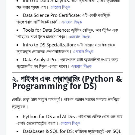
Intro to Data Analytics:
ডাটা অ্যানালিস্ট হিসেবে ক্যারিয়ার
শুরু করার প্রথম ধাপ।
এনরোল লিঙ্ক
Data Science Pro Certificate:
এটি একটি কমপ্লিট
প্রফেশনাল সার্টিফিকেট কোর্স।
এনরোল লিঙ্ক
Tools for Data Science:
জুপিটার নোটবুক, আর স্টুডিও এবং
গিটহাবের মতো টুলস চালানো শিখুন।
এনরোল লিঙ্ক
Intro to DS Specialization:
ডাটা সায়েন্সের বেসিক থেকে
অ্যাডভান্স লেভেলের স্পেশালাইজেশন।
এনরোল লিঙ্ক
Data Analyst Pro:
প্রফেশনাল ডাটা অ্যানালিস্ট হওয়ার জন্য
প্রয়োজনীয় সব স্কিল এখানে পাবেন।
এনরোল লিঙ্ক
২. পাইথন এবং প্রোগ্রামিং (Python &
Programming for DS)
কোডিং ছাড়া ডাটা সায়েন্স অসম্পূর্ণ। পাইথন বর্তমান সময়ের সবচেয়ে জনপ্রিয়
ল্যাঙ্গুয়েজ।
Python for DS and AI Dev:
পাইথনের বেসিক থেকে শুরু করে
এআই ডেভেলপমেন্টের ধারণা।
এনরোল লিঙ্ক
Databases & SQL for DS:
ডাটাবেজ ম্যানেজমেন্ট এবং SQL