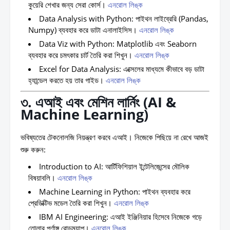
কুয়েরি শেখার জন্য সেরা কোর্স।
এনরোল লিঙ্ক
Data Analysis with Python:
পাইথন লাইব্রেরি (Pandas,
Numpy) ব্যবহার করে ডাটা এনালাইসিস।
এনরোল লিঙ্ক
Data Viz with Python:
Matplotlib এবং Seaborn
ব্যবহার করে চমৎকার চার্ট তৈরি করা শিখুন।
এনরোল লিঙ্ক
Excel for Data Analysis:
এক্সেলের মাধ্যমে কীভাবে বড় ডাটা
হ্যান্ডেল করতে হয় তার গাইড।
এনরোল লিঙ্ক
৩. এআই এবং মেশিন লার্নিং (AI &
Machine Learning)
ভবিষ্যতের টেকনোলজি নিয়ন্ত্রণ করবে এআই। নিজেকে পিছিয়ে না রেখে আজই
শুরু করুন:
Introduction to AI:
আর্টিফিশিয়াল ইন্টেলিজেন্সের মৌলিক
বিষয়াবলি।
এনরোল লিঙ্ক
Machine Learning in Python:
পাইথন ব্যবহার করে
প্রেডিক্টিভ মডেল তৈরি করা শিখুন।
এনরোল লিঙ্ক
IBM AI Engineering:
এআই ইঞ্জিনিয়ার হিসেবে নিজেকে গড়ে
তোলার পূর্ণাঙ্গ রোডম্যাপ।
এনরোল লিঙ্ক