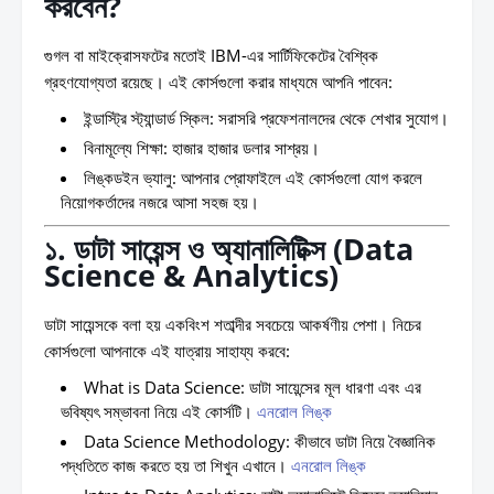
করবেন?
গুগল বা মাইক্রোসফটের মতোই IBM-এর সার্টিফিকেটের বৈশ্বিক
গ্রহণযোগ্যতা রয়েছে। এই কোর্সগুলো করার মাধ্যমে আপনি পাবেন:
ইন্ডাস্ট্রি স্ট্যান্ডার্ড স্কিল:
সরাসরি প্রফেশনালদের থেকে শেখার সুযোগ।
বিনামূল্যে শিক্ষা:
হাজার হাজার ডলার সাশ্রয়।
লিঙ্কডইন ভ্যালু:
আপনার প্রোফাইলে এই কোর্সগুলো যোগ করলে
নিয়োগকর্তাদের নজরে আসা সহজ হয়।
১. ডাটা সায়েন্স ও অ্যানালিটিক্স (Data
Science & Analytics)
ডাটা সায়েন্সকে বলা হয় একবিংশ শতাব্দীর সবচেয়ে আকর্ষণীয় পেশা। নিচের
কোর্সগুলো আপনাকে এই যাত্রায় সাহায্য করবে:
What is Data Science:
ডাটা সায়েন্সের মূল ধারণা এবং এর
ভবিষ্যৎ সম্ভাবনা নিয়ে এই কোর্সটি।
এনরোল লিঙ্ক
Data Science Methodology:
কীভাবে ডাটা নিয়ে বৈজ্ঞানিক
পদ্ধতিতে কাজ করতে হয় তা শিখুন এখানে।
এনরোল লিঙ্ক