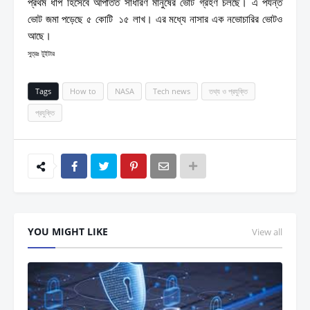
প্রথম ধাপ হিসেবে আপাতত সাধারণ মানুষের ভোট গ্রহণ চলছে। এ পর্যন্ত
ভোট জমা পড়েছে ৫ কোটি ১৫ লাখ। এর মধ্যে নাসার এক নভোচারির ভোটও
আছে।
সুত্রঃ টুইটার
Tags
How to
NASA
Tech news
তথ্য ও প্রযুক্তি
প্রযুক্তি
YOU MIGHT LIKE
View all