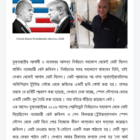
যুক্তরাষ্ট্রে আগামী ৩ নভেম্বর আসন্ন নির্বাচনে মহাকাশ থেকেই ভোট দিলেন
মার্কিন নভোচারী কেট রুবিনস। নির্বাচনের সময় মহাকাশে থাকবেন তিনি, তাই
সেখান থেকেই আগাম ভোট দিলেন। ভোট প্রদানের পর নাসা অ্যাস্ট্রোনাটসের
অফিশিয়াল টুইটার পেইজ থেকে রুবিনের একটি ছবি পোস্ট করা হয়। নাসার
তরফে যে ছবিটি প্রকাশ করা হয়েছে, সেখানে দেখা যাচ্ছে, স্পেস স্টেশনের ভেতর
একটি ভোটিং বুথ তৈরি করা হয়েছে। তার বাইরে দাঁড়িয়ে রয়েছেন কেট।
এর আগেও যুক্তরাষ্ট্রের ২০১৬ সালের প্রেসিডেন্ট নির্বাচনেও মহাকাশ থেকে ভোট
দিয়েছিলেন নভোচারী কেট রুবিনস ও শেন কিমবরো।ইন্টারন্যাশনাল স্পেস
স্টেশন থেকে ভোট দিতে পেরে নিজেকে ভীষণ ভাগ্যবান বলে মন্তব্য করেছেন
রুবিনস। ভোট দেওয়ার জন্য ই-মেইলে একটি ফরম পাঠানো হয়। সেটি পূরণ
করে ফেরত পাঠান কেট। সেখানে আবার ঠিকানার কলামে লেখা হয় ‘লো আর্থ